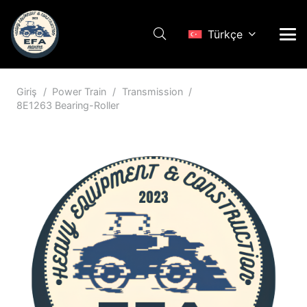
Türkçe
Giriş
/
Power Train
/
Transmission
/
8E1263 Bearing-Roller