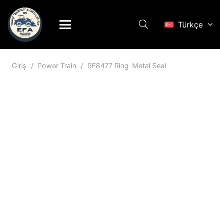
Türkçe
Giriş
/
Power Train
/
9F8477 Ring-Metal Seal