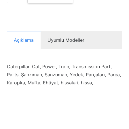
Ring-
Metal
Seal
adet
Açıklama
Uyumlu Modeller
Caterpillar, Cat, Power, Train, Transmission Part,
Parts, Şanzıman, Şanzuman, Yedek, Parçaları, Parça,
Karopka, Mufta, Ehtiyat, hissələri, hissə,