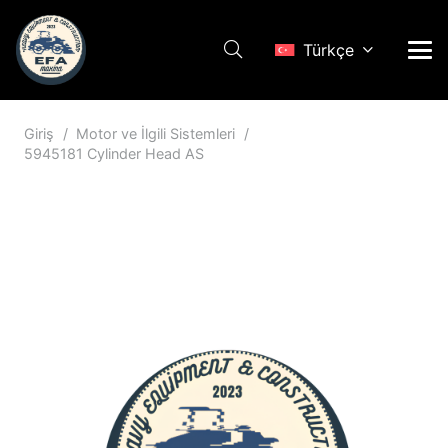
Türkçe
Giriş
/
Motor ve İlgili Sistemleri
/
5945181 Cylinder Head AS