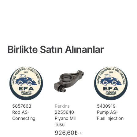
Birlikte Satın Alınanlar
5857663
Perkins
5430919
Rod AS-
2255640
Pump AS-
Connecting
Piyano Mil
Fuel Injection
Tuşu
926,60
₺
+