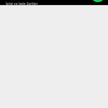
İptal ve İade Şartları
İletişim
Hesabım
Alışveriş Sepeti
Sosyal Medya