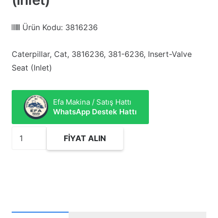
Ürün Kodu:
3816236
Caterpillar, Cat, 3816236, 381-6236, Insert-Valve
Seat (Inlet)
Efa Makina / Satış Hattı
WhatsApp Destek Hattı
3816236
FIYAT ALIN
Insert-
Valve
Seat
(Inlet)
adet