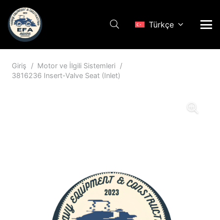
Türkçe
Giriş
/
Motor ve İlgili Sistemleri
/
3816236 Insert-Valve Seat (Inlet)