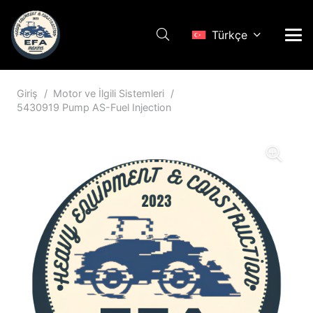
Türkçe
Giriş
/
Motor ve İlgili Sistemleri
/
5430919 Pump AS-Fuel Injection