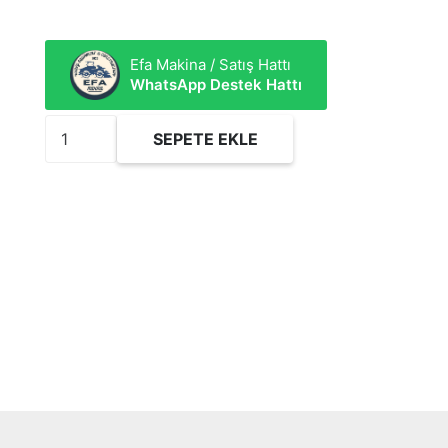
Efa Makina / Satış Hattı
WhatsApp Destek Hattı
3642829
SEPETE EKLE
Krank
Mili
Yataklı
Kit
adet