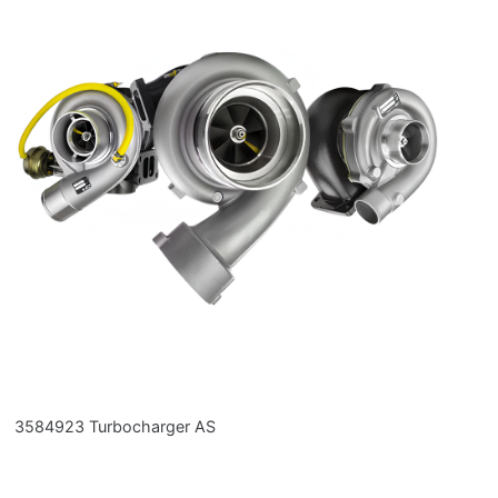
3584923 Turbocharger AS
4