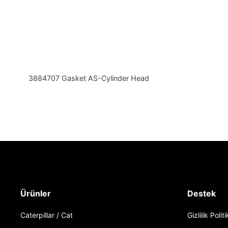
3884707 Gasket AS-Cylinder Head
Ürünler
Destek
Caterpillar / Cat
Gizlilik Polit