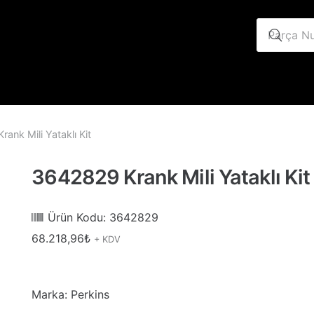
ank Mili Yataklı Kit
3642829 Krank Mili Yataklı Kit
Ürün Kodu:
3642829
68.218,96
₺
+ KDV
Marka: Perkins