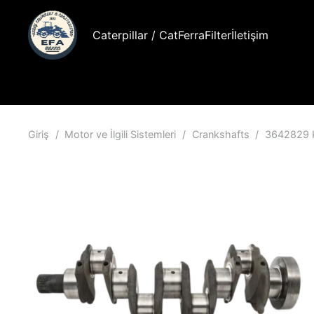
Caterpillar / Cat
FerraFilter
İletişim
Giriş
/
Motor ve İlgili Sistemleri
/
Crankshafts
/
3642829 Kr