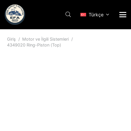
Türkçe
Giriş
/
Motor ve İlgili Sistemleri
/
4349020 Ring-Piston (Top)