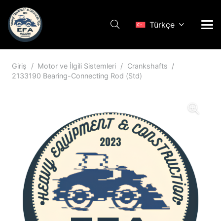
Türkçe
Giriş
/
Motor ve İlgili Sistemleri
/
Crankshafts
/
2133190 Bearing-Connecting Rod (Std)