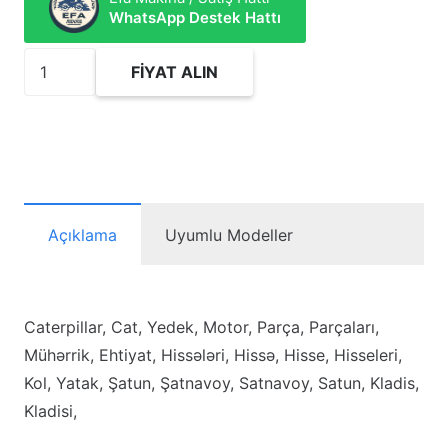
WhatsApp Destek Hattı
2133190
FIYAT ALIN
Bearing-
Connecting
Rod
(Std)
adet
Açıklama
Uyumlu Modeller
Caterpillar, Cat, Yedek, Motor, Parça, Parçaları,
Mühərrik, Ehtiyat, Hissələri, Hissə, Hisse, Hisseleri,
Kol, Yatak, Şatun, Şatnavoy, Satnavoy, Satun, Kladis,
Kladisi,