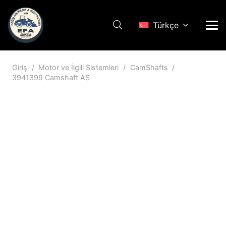
Türkçe
Giriş
/
Motor ve İlgili Sistemleri
/
CamShafts
/
3941399 Camshaft AS