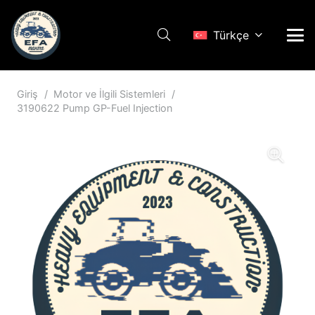
Türkçe
Giriş
/
Motor ve İlgili Sistemleri
/
3190622 Pump GP-Fuel Injection