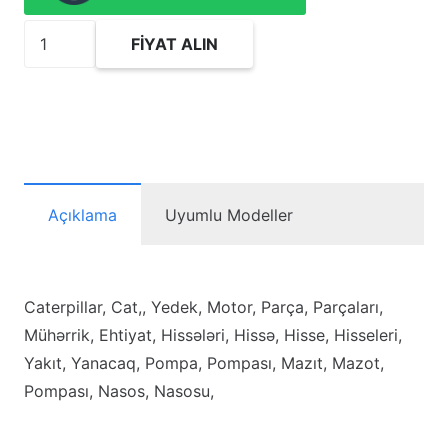
3190622
FIYAT ALIN
Pump
GP-
Fuel
Injection
adet
Açıklama
Uyumlu Modeller
Caterpillar, Cat,, Yedek, Motor, Parça, Parçaları,
Mühərrik, Ehtiyat, Hissələri, Hissə, Hisse, Hisseleri,
Yakıt, Yanacaq, Pompa, Pompası, Mazıt, Mazot,
Pompası, Nasos, Nasosu,