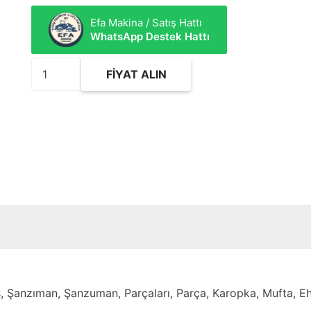
Efa Makina / Satış Hattı
WhatsApp Destek Hattı
2468761
FIYAT ALIN
Bushing
adet
s, Şanzıman, Şanzuman, Parçaları, Parça, Karopka, Mufta, Ehti