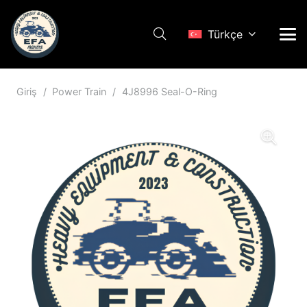
Türkçe
Giriş
/
Power Train
/
4J8996 Seal-O-Ring