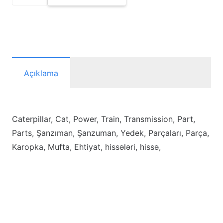
Seal-
O-
Ring
adet
Açıklama
Caterpillar, Cat, Power, Train, Transmission, Part,
Parts, Şanzıman, Şanzuman, Yedek, Parçaları, Parça,
Karopka, Mufta, Ehtiyat, hissələri, hissə,