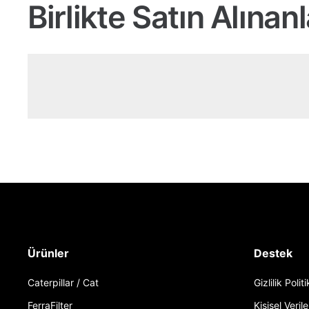
Birlikte Satın Alınanl
Ürünler
Destek
Caterpillar / Cat
Gizlilik Polit
FerraFilter
Kişisel Verile