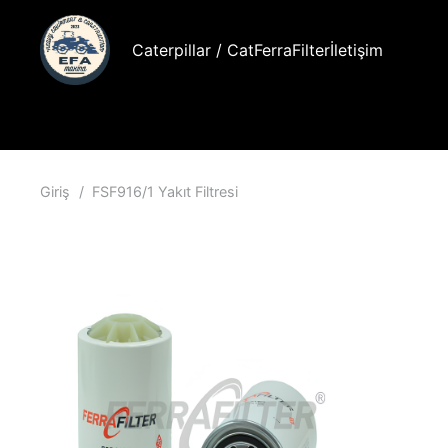
Caterpillar / Cat
FerraFilter
İletişim
Giriş
/
FSF916/1 Yakıt Filtresi