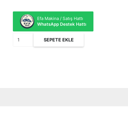
Efa Makina / Satış Hattı
WhatsApp Destek Hattı
FSF916/1
SEPETE EKLE
Yakıt
Filtresi
adet