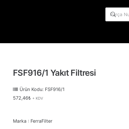
FSF916/1 Yakıt Filtresi
Ürün Kodu:
FSF916/1
572,46
₺
+ KDV
Marka : FerraFilter