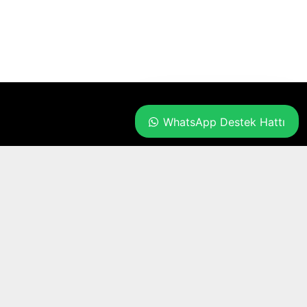
sorularınızı yanıtlamak için
burada. Bize her şeyi sorun!
👋 Merhaba, nasıl yardımcı
olabiliriz?
WhatsApp Destek Hattı
Sosyal Medya