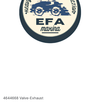
4
4644668 Valve-Exhaust
Müşteri destek ekibimiz