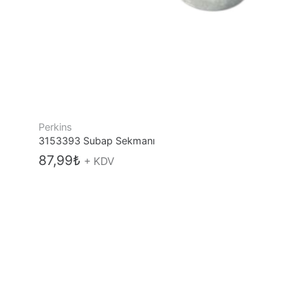
Perkins
3153393 Subap Sekmanı
87,99
₺
+ KDV