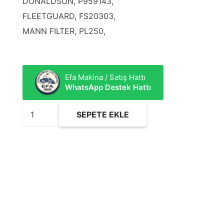
DONALDSON, P959143,
FLEETGUARD, FS20303,
MANN FILTER, PL250,
Efa Makina / Satış Hattı
WhatsApp Destek Hattı
FSF919/6C
SEPETE EKLE
Yakıt
Filtresi
adet