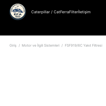
Caterpillar / Cat
FerraFilter
İletişim
Giriş
/
Motor ve İlgili Sistemleri
/
FSF919/6C Yakıt Filtresi