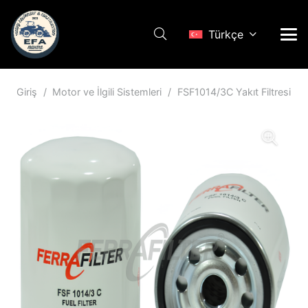
Türkçe
Giriş
/
Motor ve İlgili Sistemleri
/
FSF1014/3C Yakıt Filtresi