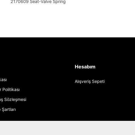
2170609 Seat-Valve Spring
Hesabım
ikası
Alışveriş Sepeti
r Politikası
tış Sözleşmesi
 Şartları