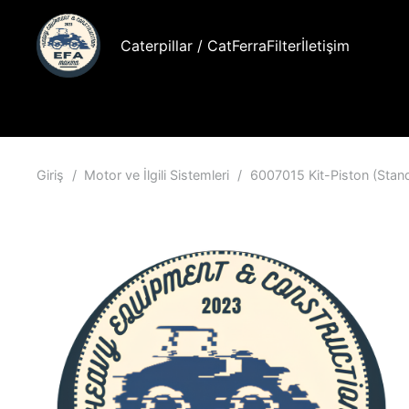
Caterpillar / Cat
FerraFilter
İletişim
Giriş
/
Motor ve İlgili Sistemleri
/
6007015 Kit-Piston (Stan