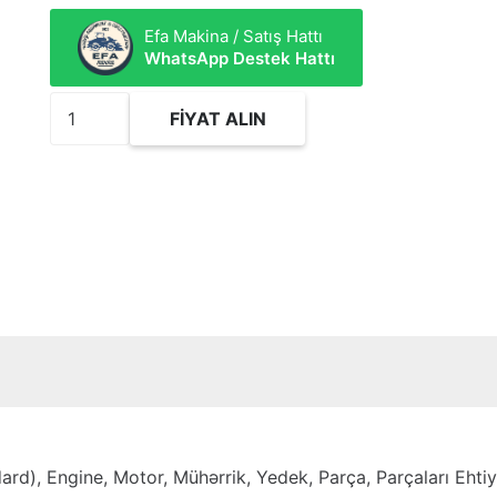
Efa Makina / Satış Hattı
WhatsApp Destek Hattı
6007015
FIYAT ALIN
Kit-
Piston
(Standard)
adet
rd), Engine, Motor, Mühərrik, Yedek, Parça, Parçaları Ehtiyat