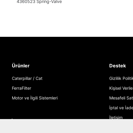
4360523 Spring-Valve
Ürünler
Destek
Caterpillar / Cat
Gizlilik Polit
FerraFilter
Kişisel Verile
Motor ve İlgili Sistemleri
Mesafeli Sa
İptal ve İade
İletişim