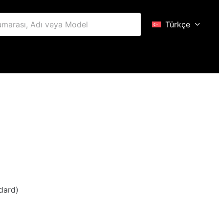
Türkçe
)
ndard)