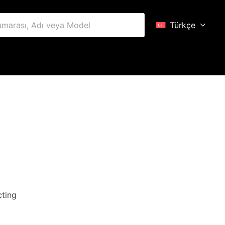
Türkçe
cting