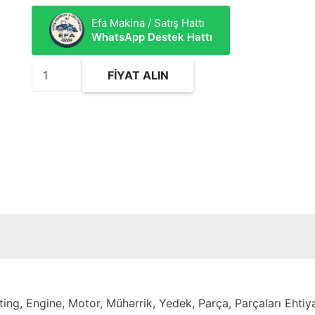
Efa Makina / Satış Hattı
WhatsApp Destek Hattı
5857663
FIYAT ALIN
Rod
AS-
Connecting
adet
, Engine, Motor, Mühərrik, Yedek, Parça, Parçaları Ehtiyat, H