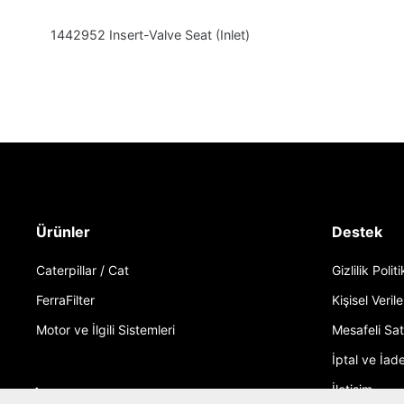
1442952 Insert-Valve Seat (Inlet)
Ürünler
Destek
Caterpillar / Cat
Gizlilik Polit
FerraFilter
Kişisel Verile
Motor ve İlgili Sistemleri
Mesafeli Sa
İptal ve İade
İletişim