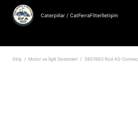
Caterpillar / Cat
FerraFilter
İletişim
Giriş
/
Motor ve İlgili Sistemleri
/
5857663 Rod AS-Connec