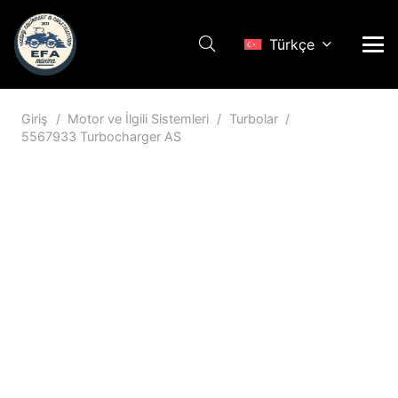
Türkçe
Giriş
/
Motor ve İlgili Sistemleri
/
Turbolar
/
5567933 Turbocharger AS