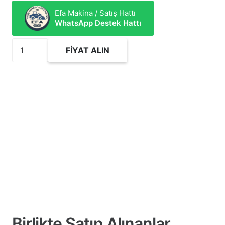
Efa Makina / Satış Hattı
WhatsApp Destek Hattı
3936611
FIYAT ALIN
Hidrolik
Silindir
Tamir
Takımı
adet
Birlikte Satın Alınanlar