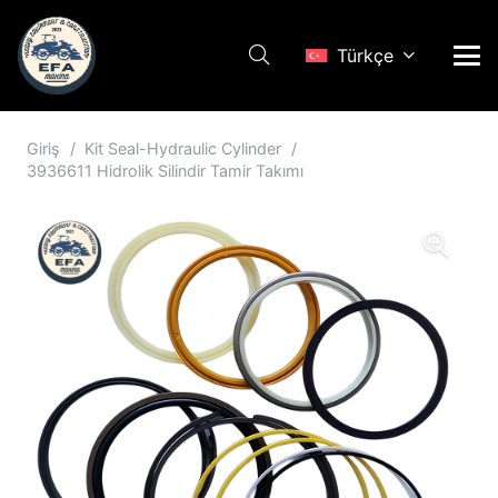
Türkçe
Giriş
/
Kit Seal-Hydraulic Cylinder
/
3936611 Hidrolik Silindir Tamir Takımı