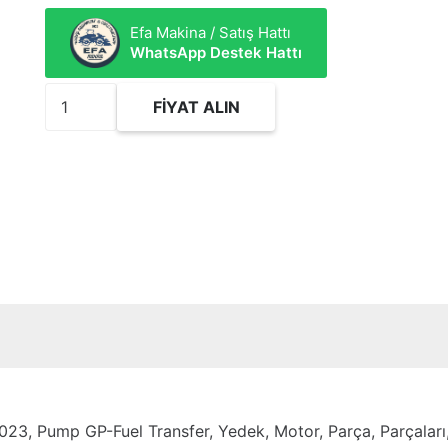
Efa Makina / Satış Hattı
WhatsApp Destek Hattı
3887286
FIYAT ALIN
Pump
GP-
Fuel
Transfer
adet
, Pump GP-Fuel Transfer, Yedek, Motor, Parça, Parçaları, Mü