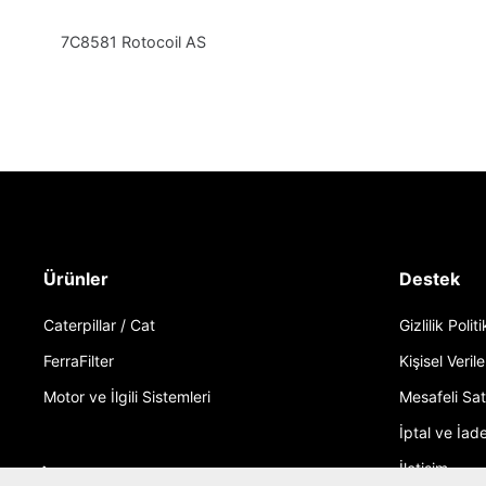
7C8581 Rotocoil AS
Ürünler
Destek
Caterpillar / Cat
Gizlilik Polit
FerraFilter
Kişisel Verile
Motor ve İlgili Sistemleri
Mesafeli Sa
İptal ve İade
İletişim