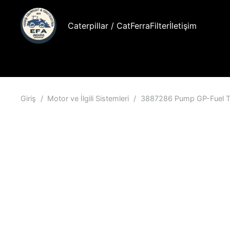
Caterpillar / Cat
FerraFilter
İletişim
Giriş
/
Motor ve İlgili Sistemleri
/
3887286 Pump GP-Fuel T