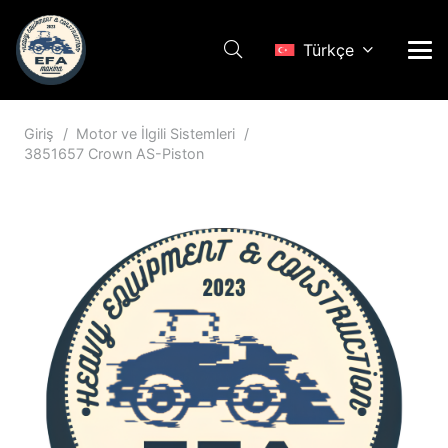
Türkçe
Giriş
/
Motor ve İlgili Sistemleri
/
3851657 Crown AS-Piston