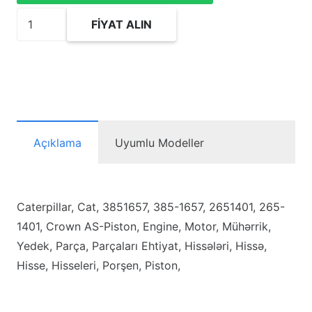
3851657
FIYAT ALIN
Crown
AS-
Piston
adet
Açıklama
Uyumlu Modeller
Caterpillar, Cat, 3851657, 385-1657, 2651401, 265-
1401, Crown AS-Piston, Engine, Motor, Mühərrik,
Yedek, Parça, Parçaları Ehtiyat, Hissələri, Hissə,
Hisse, Hisseleri, Porşen, Piston,