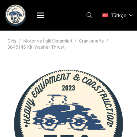
Türkçe
Giriş
/
Motor ve İlgili Sistemleri
/
Crankshafts
/
3645145 Kit-Washer Thrust