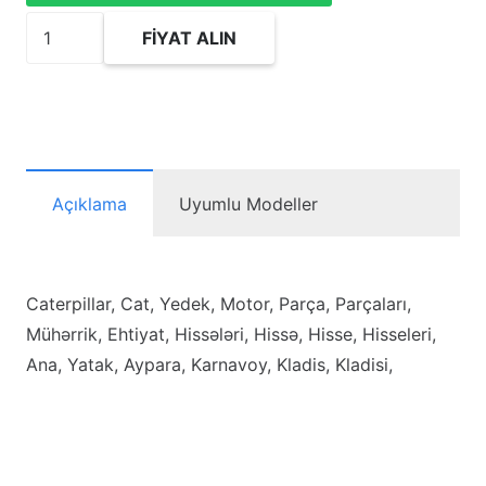
3645145
FIYAT ALIN
Kit-
Washer
Thrust
adet
Açıklama
Uyumlu Modeller
Caterpillar, Cat, Yedek, Motor, Parça, Parçaları,
Mühərrik, Ehtiyat, Hissələri, Hissə, Hisse, Hisseleri,
Ana, Yatak, Aypara, Karnavoy, Kladis, Kladisi,