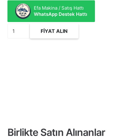
Efa Makina / Satış Hattı
WhatsApp Destek Hattı
3367359
FIYAT ALIN
Hidrolik
Silindir
Tamir
Takımı
adet
Birlikte Satın Alınanlar