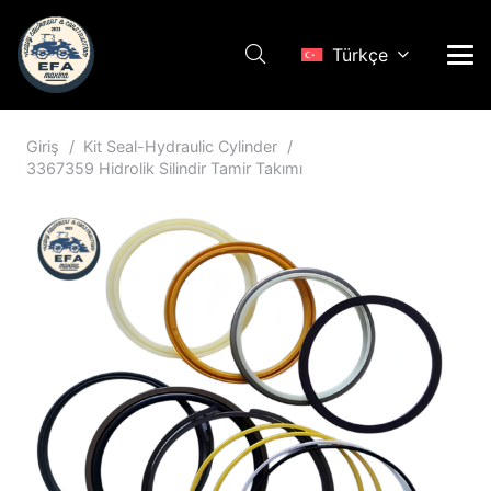
Türkçe
Giriş
/
Kit Seal-Hydraulic Cylinder
/
3367359 Hidrolik Silindir Tamir Takımı