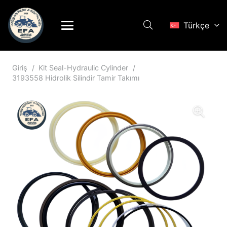
Türkçe
Giriş
/
Kit Seal-Hydraulic Cylinder
/
3193558 Hidrolik Silindir Tamir Takımı