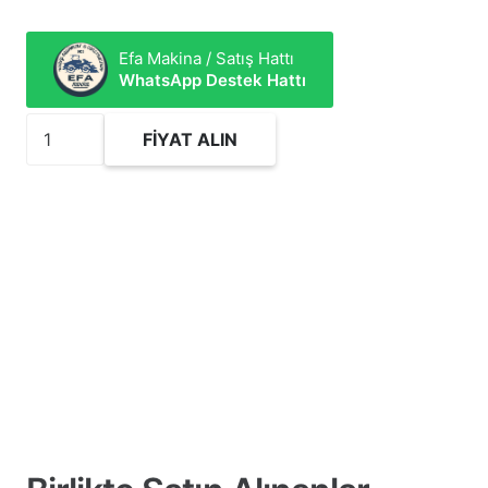
Efa Makina / Satış Hattı
WhatsApp Destek Hattı
3193558
FIYAT ALIN
Hidrolik
Silindir
Tamir
Takımı
adet