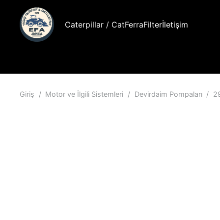
Caterpillar / Cat
FerraFilter
İletişim
Giriş
/
Motor ve İlgili Sistemleri
/
Devirdaim Pompaları
/
2