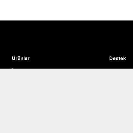
Ürünler
Destek
Caterpillar / Cat
Gizlilik Polit
FerraFilter
Kişisel Verile
Motor ve İlgili Sistemleri
Mesafeli Sa
İptal ve İade
İletişim