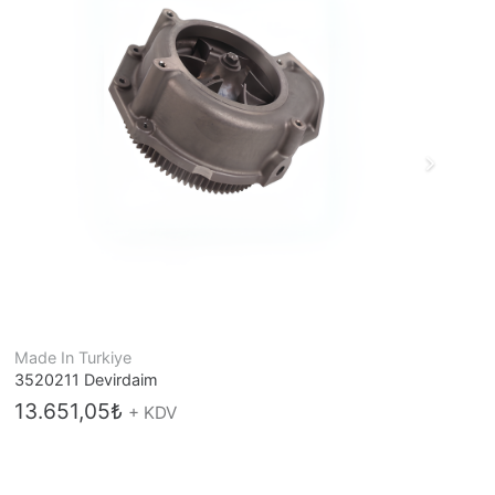
Made In Turkiye
1
3520211 Devirdaim
13.651,05
₺
+ KDV