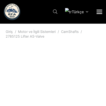
Türkçe
Giriş
/
Motor ve İlgili Sistemleri
/
CamShafts
/
2785125 Lifter AS-Valve