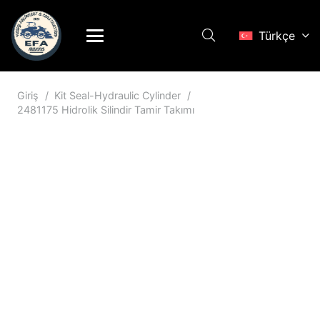
Türkçe
Giriş
/
Kit Seal-Hydraulic Cylinder
/
2481175 Hidrolik Silindir Tamir Takımı