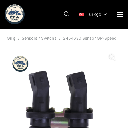
Türkçe
Giriş
/
Sensors / Switchs
/
2454630 Sensor GP-Speed