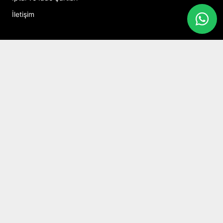
İletişim
Hesabım
Alışveriş Sepeti
Sosyal Medya