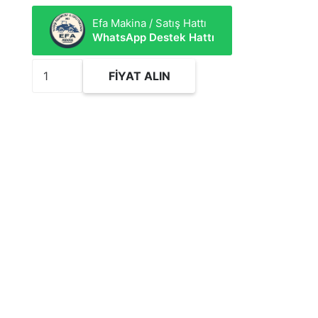
Efa Makina / Satış Hattı
WhatsApp Destek Hattı
2450582
FIYAT ALIN
Hidrolik
Silindir
Tamir
Takımı
adet