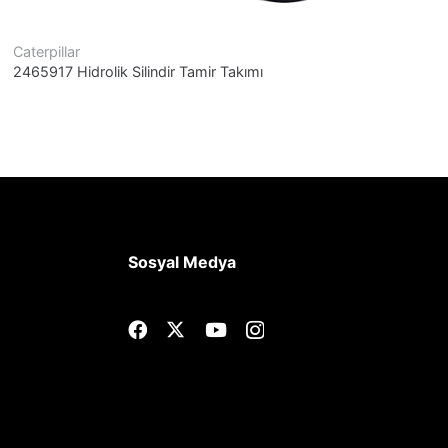
Caterpillar
C
2465917 Hidrolik Silindir Tamir Takımı
5
Sosyal Medya