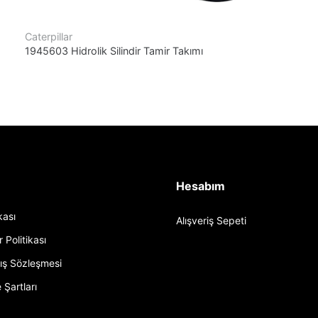
Caterpillar
1945603 Hidrolik Silindir Tamir Takımı
Hesabım
ikası
Alışveriş Sepeti
r Politikası
tış Sözleşmesi
 Şartları