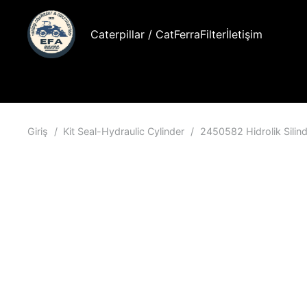
Caterpillar / Cat
FerraFilter
İletişim
Giriş
/
Kit Seal-Hydraulic Cylinder
/
2450582 Hidrolik Silind