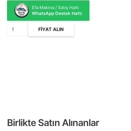
Efa Makina / Satış Hattı
WhatsApp Destek Hattı
2422540
FIYAT ALIN
Hidrolik
Silindir
Tamir
Takımı
adet
Birlikte Satın Alınanlar