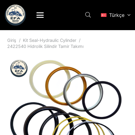
Türkçe
Giriş
/
Kit Seal-Hydraulic Cylinder
/
2422540 Hidrolik Silindir Tamir Takımı