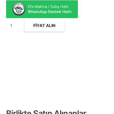
Efa Makina / Satış Hattı
WhatsApp Destek Hattı
2410902
FIYAT ALIN
Hidrolik
Silindir
Tamir
Takımı
adet
Birlikte Satın Alınanlar