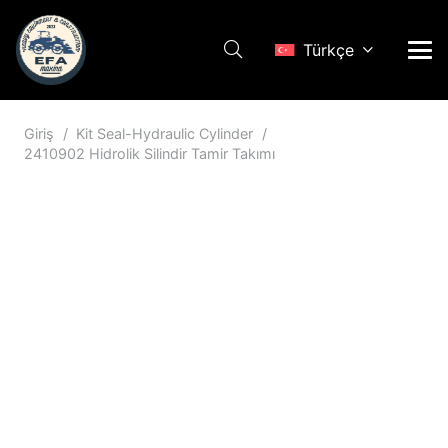
Türkçe
Giriş
/
Kit Seal-Hydraulic Cylinder
/
2410902 Hidrolik Silindir Tamir Takımı