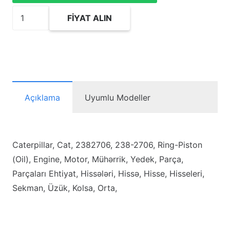
2382706
FIYAT ALIN
Ring-
Piston
(Oil)
adet
Açıklama
Uyumlu Modeller
Caterpillar, Cat, 2382706, 238-2706, Ring-Piston
(Oil), Engine, Motor, Mühərrik, Yedek, Parça,
Parçaları Ehtiyat, Hissələri, Hissə, Hisse, Hisseleri,
Sekman, Üzük, Kolsa, Orta,