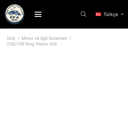
Türkçe
Giriş
/
Motor ve İlgili Sistemleri
/
2382706 Ring-Piston (Oil)