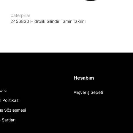
Caterpillar
2456830 Hidrolik Silindir Tamir Takımı
Hesabım
ikası
Alışveriş Sepeti
r Politikası
tış Sözleşmesi
 Şartları