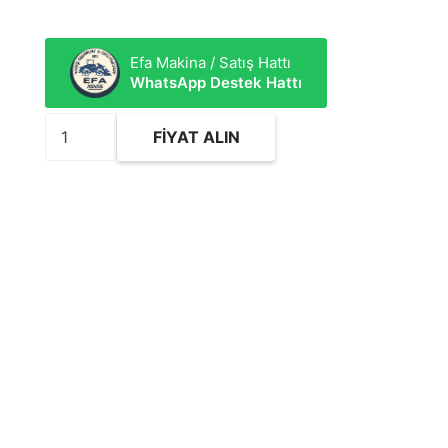
Efa Makina / Satış Hattı
WhatsApp Destek Hattı
2350354
FIYAT ALIN
Hidrolik
Silindir
Tamir
Takımı
adet