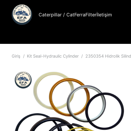
Caterpillar / Cat
FerraFilter
İletişim
Giriş
/
Kit Seal-Hydraulic Cylinder
/
2350354 Hidrolik Silind