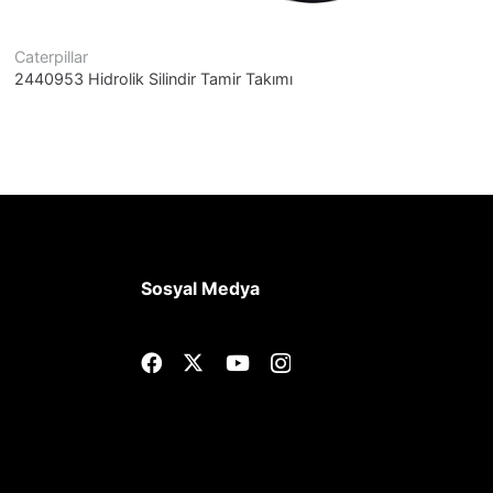
Caterpillar
C
2440953 Hidrolik Silindir Tamir Takımı
3
Sosyal Medya
Müşteri destek ekibimiz
sorularınızı yanıtlamak için
burada. Bize her şeyi sorun!