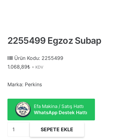
2255499 Egzoz Subap
Ürün Kodu:
2255499
1.068,89
₺
+ KDV
Marka: Perkins
Efa Makina / Satış Hattı
WhatsApp Destek Hattı
2255499
SEPETE EKLE
Egzoz