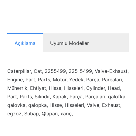
Subap
adet
Açıklama
Uyumlu Modeller
Caterpillar, Cat, 2255499, 225-5499, Valve-Exhaust,
Engine, Part, Parts, Motor, Yedek, Parça, Parçaları,
Mühərrik, Ehtiyat, Hissə, Hissəleri, Cylinder, Head,
Part, Parts, Silindir, Kapak, Parça, Parçaları, qalofka,
qalovka, qalopka, Hissə, Hissəleri, Valve, Exhaust,
egzoz, Subap, Qlapan, xariç,