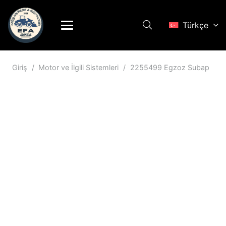
Türkçe
Giriş
/
Motor ve İlgili Sistemleri
/
2255499 Egzoz Subap