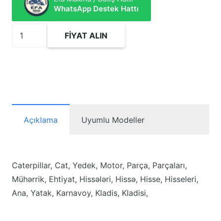
WhatsApp Destek Hattı
1450169
FIYAT ALIN
Bearing-
Crankshaft
Main
(0.5MM
Oversize)
adet
Açıklama
Uyumlu Modeller
Caterpillar, Cat, Yedek, Motor, Parça, Parçaları,
Mühərrik, Ehtiyat, Hissələri, Hissə, Hisse, Hisseleri,
Ana, Yatak, Karnavoy, Kladis, Kladisi,