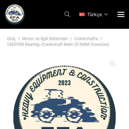
Türkçe
Giriş
/
Motor ve İlgili Sistemleri
/
Crankshafts
/
1450169 Bearing-Crankshaft Main (0.5MM Oversize)