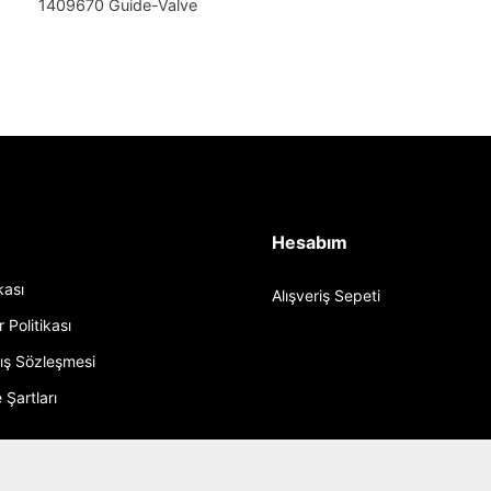
1409670 Guide-Valve
Hesabım
ikası
Alışveriş Sepeti
r Politikası
tış Sözleşmesi
 Şartları