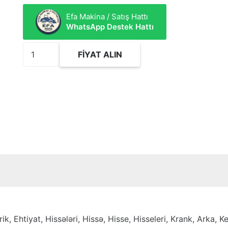
Efa Makina / Satış Hattı
WhatsApp Destek Hattı
1425868
FIYAT ALIN
Seal
GP-
Crankshaft
(Rear)
adet
k, Ehtiyat, Hissələri, Hissə, Hisse, Hisseleri, Krank, Arka, Keç