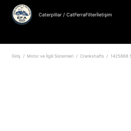
Caterpillar / Cat
FerraFilter
İletişim
Giriş
/
Motor ve İlgili Sistemleri
/
Crankshafts
/
1425868 S