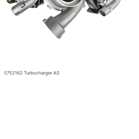
5752162 Turbocharger AS
P
3