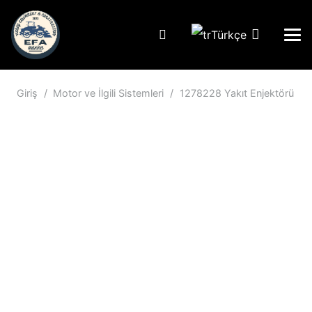
Türkçe
Giriş
/
Motor ve İlgili Sistemleri
/
1278228 Yakıt Enjektörü