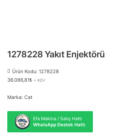
1278228 Yakıt Enjektörü
Ürün Kodu:
1278228
36.086,81
₺
+ KDV
Marka: Cat
Efa Makina / Satış Hattı
WhatsApp Destek Hattı