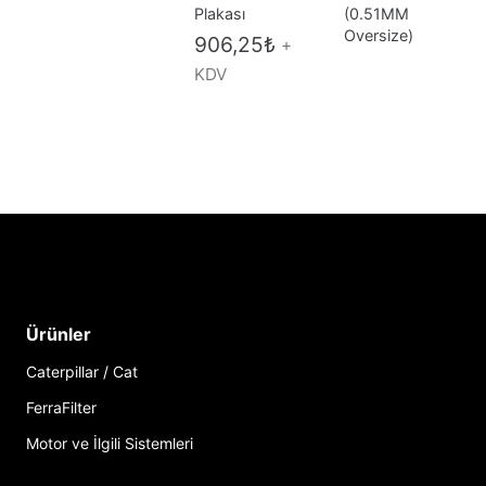
Plakası
(0.51MM
Oversize)
906,25
₺
+
KDV
Ürünler
Caterpillar / Cat
FerraFilter
Motor ve İlgili Sistemleri