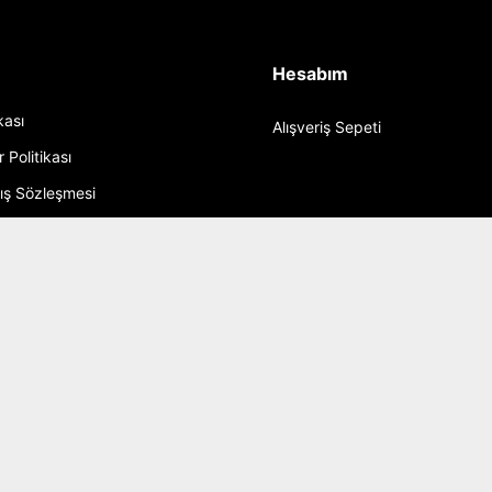
Hesabım
ikası
Alışveriş Sepeti
r Politikası
tış Sözleşmesi
 Şartları