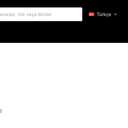
Türkçe
S