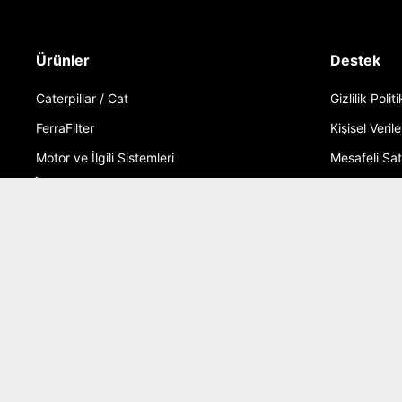
Ürünler
Destek
Caterpillar / Cat
Gizlilik Polit
FerraFilter
Kişisel Verile
Motor ve İlgili Sistemleri
Mesafeli Sa
İptal ve İade
İletişim