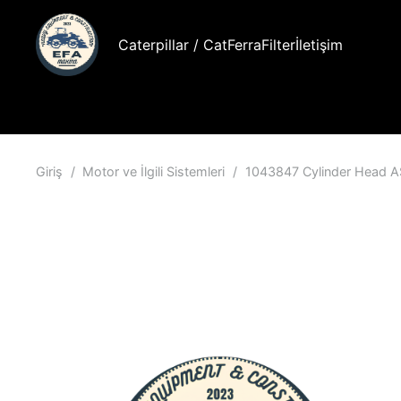
Caterpillar / Cat
FerraFilter
İletişim
Giriş
/
Motor ve İlgili Sistemleri
/
1043847 Cylinder Head A