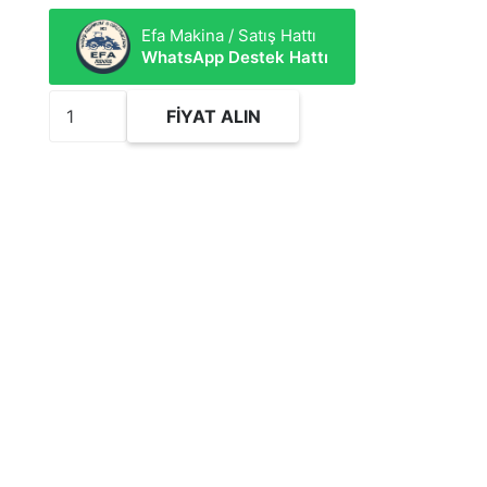
Efa Makina / Satış Hattı
WhatsApp Destek Hattı
1043847
FIYAT ALIN
Cylinder
Head
AS
adet