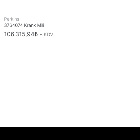
Perkins
1
3764074 Krank Mili
0
106.315,94
₺
+ KDV